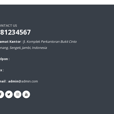
ONTACT US
081234567
lamat Kantor :
Jl.
Komplek Perkantoran Bukit Cinto
nang, Sengeti, Jambi, Indonesia
lpon :
x :
ail : admin
@admin.com