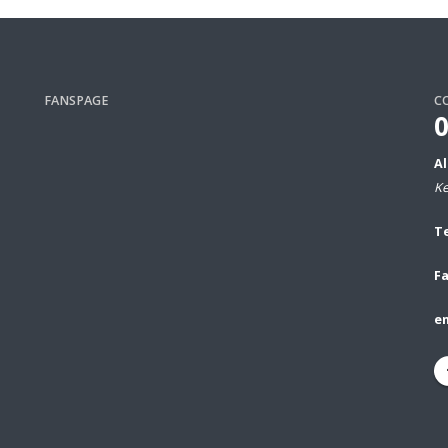
FANSPAGE
C
A
Ke
Te
Fa
em